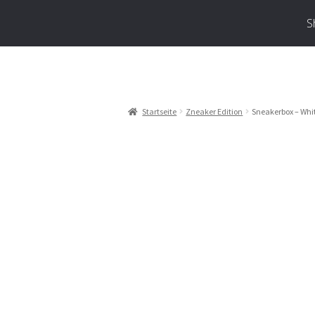
S
Startseite
Zneaker Edition
Sneakerbox – Whit