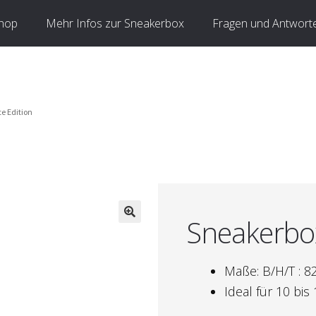
hop
Mehr Infos zur Sneakerbox
Fragen und Antwort
e Edition
Sneakerbox
🔍
Maße: B/H/T : 8
Ideal für 10 bi