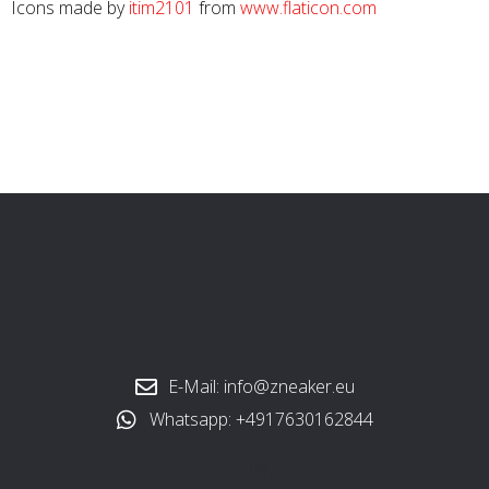
Icons made by
itim2101
from
www.flaticon.com
E-Mail: info@zneaker.eu
Whatsapp: +4917630162844